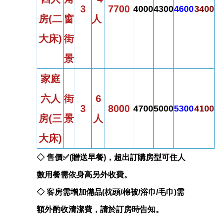
3
7700
4000
4300
4600
3400
房
(
二
窗
人
大床)
街
景
家庭
六人
街
6
3
8000
4700
5000
5300
4100
房
(
三
景
人
大床)
◇ 售價✅(贈送早餐)，超出訂購房型可住人
數用餐需依身高另外收費。
◇ 客房需增加備品(枕頭/棉被/浴巾/毛巾)需
額外酌收清潔費，請於訂房時告知。