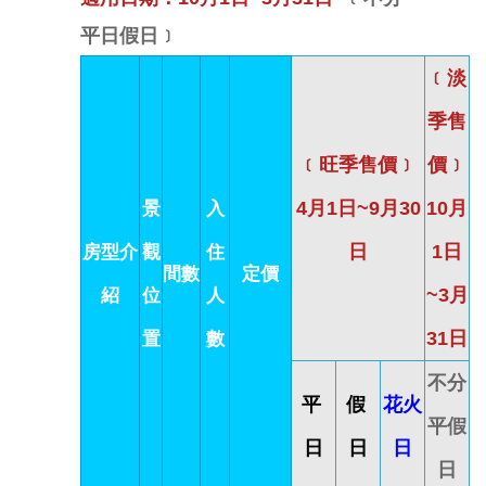
平日假日
﹞
﹝淡
季售
﹝旺季售價﹞
價﹞
景
入
4月1日~9月30
10月
房型介
觀
住
日
1日
間數
定價
紹
位
人
~3月
置
數
31日
不分
平
假
花火
平假
日
日
日
日