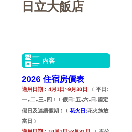
日立大飯店
選
交
活
點
美
活
通
動
介
食
快
動
攻
紹
推
速
會
略
薦
連
員
內容
結
中
區
心
2026 住宿房價表
適用日期：4月1日~9月30日
﹝
平日:
一
二
三
四
﹞﹝
假日:
五
六
日.國定
◆
◆
◆
◆
◆
假日及連續假期﹞﹝
花火日:
花火施放
當日
﹞
適用日期：10月1日~3月31日
﹝不分