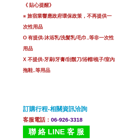
《 貼心提醒》
※ 旅宿業響應政府環保政策，不再提供一
次性用品
O 有提供-沐浴乳/洗髮乳/毛巾..等非一次性
用品
X 不提供-牙刷/牙膏/刮鬍刀/浴帽/梳子/室內
拖鞋..等用品
訂購行程-相關資訊洽詢
客服電話
：
06-926-3318
聯 絡 LINE 客 服