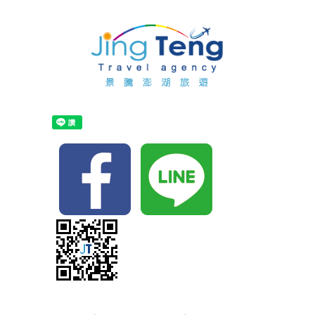
首
頁
關
於
最
景
新
訂
騰
消
購
布
息
行
袋
住
程
船
宿
自
票
代
由
自
代
訂
行
由
主
訂
單
行
打
景