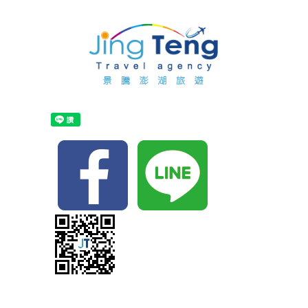
首
頁
關
於
最
景
新
訂
騰
消
購
布
息
行
袋
住
程
船
宿
自
票
代
由
自
代
訂
行
由
主
訂
單
行
打
景