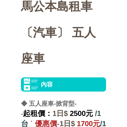
馬公本島租車
選
交
活
點
美
活
通
動
介
食
快
〔汽車〕 五人
動
攻
紹
推
速
會
略
薦
連
員
座車
結
中
區
心
內容
◆
五人座車-掀背型-
起租價：
1日$
2500元
/1
-
台
˙
優惠價
-1日$
1700元
/1