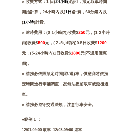
※ 收費方式：1 日(
24小時
)起租，預定取車時間
開始計算，24小時內以(
1日
)計費，60分鐘內以
(
1小時
)計費。
※ 逾時費用：(0-1小時內)收費$
250
元，(1-2小時
內)收費$
500
元，(２-5小時內)0.5日收費$
1200
元，(5-24小時內)1日收費$
1800
元(不適用優惠
價)。
※ ​請務必依照預定時間(取/還)車，供應商將依預
定時間進行車輛調度，恕無法提前取車或延後還
車。
※ ​請務必遵守交通法規，注意行車安全。
●範例 1 ：
12/01-09:00 取車~12/03-09:00 還車