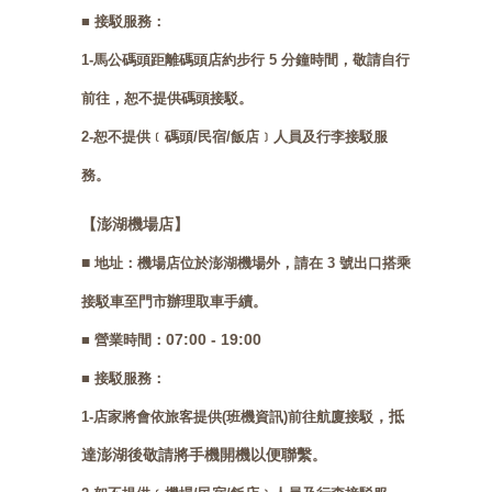
■ 接駁服務：
1-馬公碼頭距離碼頭店約步行 5 分鐘時間，敬請自行
前往，恕不提供碼頭接駁。
2-恕不提供﹝碼頭/民宿/飯店﹞人員及行李接駁服
務。
【澎湖機場店】
■
地址：機場店位於澎湖機場外，請在 3 號出口搭乘
接駁車至門市辦理取車手續。
07:00 - 19:00
■ 營業時間：
■ 接駁服務：
，抵
1-店家將會依旅客提供(班機資訊)前往航廈接駁
達澎湖後敬請將手機開機以便聯繫
。