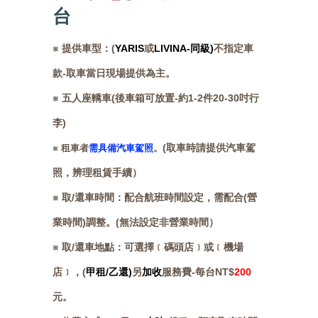
台
※ 提供車型：(
YARIS
或
LIVINA-同級)
不指定車
款-取車當日現場提供為主。
※
五
人座轎車(後車箱
可放置-約1-2件20-30吋行
李)
(取車時請提供汽車駕
※ 租車者
需具備汽車駕照
。
照，辨理租賃手續）
※ 取/還車時間：配合航班時間設定，需配合(營
業時間)調整。(無法設定非營業時間）
※ 取/還車地點：可選擇﹝碼頭店﹞或﹝機場
店﹞，(
甲租/乙還)
另
加收
服務費-每台NT$
200
元。