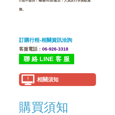
2-恕不提供﹝機場/民宿/飯店﹞人員及行李接駁服
務。
訂購行程-相關資訊洽詢
客服電話
：
06-926-3318
聯 絡 LINE 客 服
相關須知
購買須知