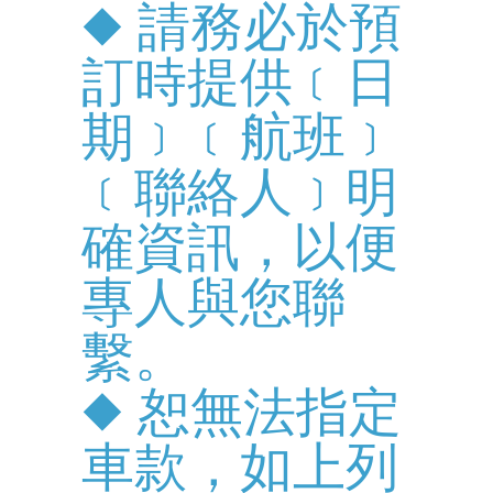
◆ 請務必於預
訂時提供﹝日
期﹞﹝航班﹞
﹝聯絡人﹞明
確資訊，以便
專人與您聯
繫。
◆ 恕無法指定
車款，如上列