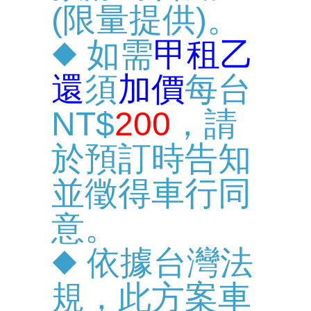
(限量提供)。
◆ 如需
甲租乙
還
須
加價
每台
NT$
200
，請
於預訂時告知
並徵得車行同
意。
◆ 依據台灣法
規，此方案車