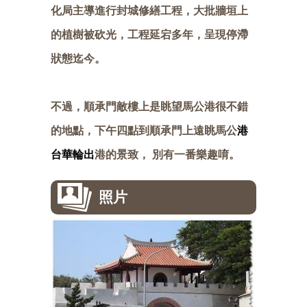
化局主導進行封城修繕工程，大批牆垣上
的植樹被砍光，工程延宕多年，呈現停滯
狀態迄今。
不過，順承門敵樓上是眺望馬公港很不錯
的地點，下午四點到順承門上遠眺馬公
港
台華輪
出
港的景致， 別有一番樂趣唷。
照片