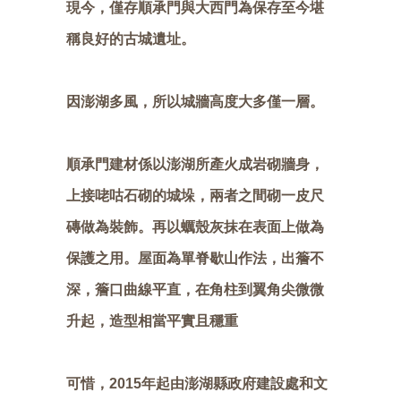
現今，僅存順承門與大西門為保存至今堪
稱良好的古城遺址。
因澎湖多風，所以城牆高度大多僅一層。
順承門建材係以澎湖所產火成岩砌牆身，
上接咾咕石砌的城垛，兩者之間砌一皮尺
磚做為裝飾。再以蠣殼灰抹在表面上做為
保護之用。屋面為單脊歇山作法，出簷不
深，簷口曲線平直，在角柱到翼角尖微微
升起，造型相當平實且穩重
可惜，2015年起由澎湖縣政府建設處和文