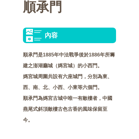
順承門
選
交
活
點
美
活
通
動
介
食
快
內容
動
攻
紹
推
速
會
略
薦
連
員
順承門是1885年中法戰爭後於1886年所籌
建之澎湖廳城（媽宮城）的小西門。
結
中
媽宮城周圍共設有六座城門，分別為東、
區
心
西、南、北、小西、小東等六個門。
順承門為媽宮古城中唯一有敵樓者，中國
燕尾式斜頂敵樓古色古香的風味保留至
今。