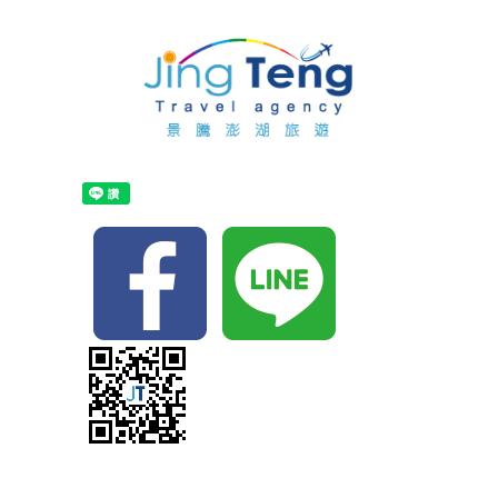
首
頁
關
於
最
景
新
訂
騰
消
購
布
息
行
袋
住
程
船
宿
自
票
代
由
自
代
訂
行
由
主
訂
單
行
打
景