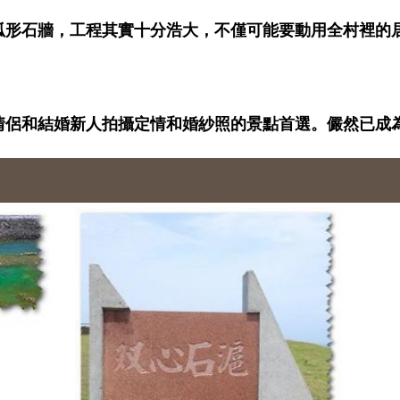
弧形石牆，工程其實十分浩大，不僅可能要動用全村裡的
情侶和結婚新人拍攝定情和婚紗照的景點首選。儼然已成