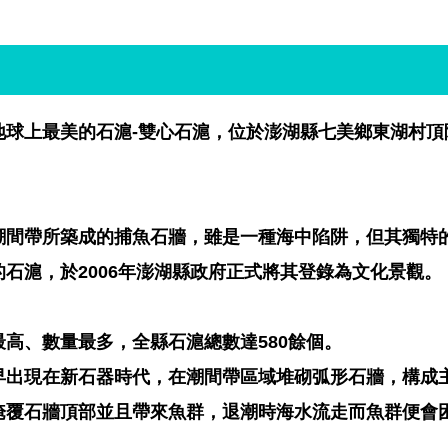
地球上最美的石滬-雙心石滬，位於澎湖縣七美鄉東湖村頂
潮間帶所築成的捕魚石牆，雖是一種海中陷阱，但其獨特
石滬，於2006年澎湖縣政府正式將其登錄為文化景觀。
高、數量最多，全縣石滬總數達580餘個。
早出現在新石器時代，在潮間帶區域堆砌弧形石牆，構成
淹覆石牆頂部並且帶來魚群，退潮時海水流走而魚群便會