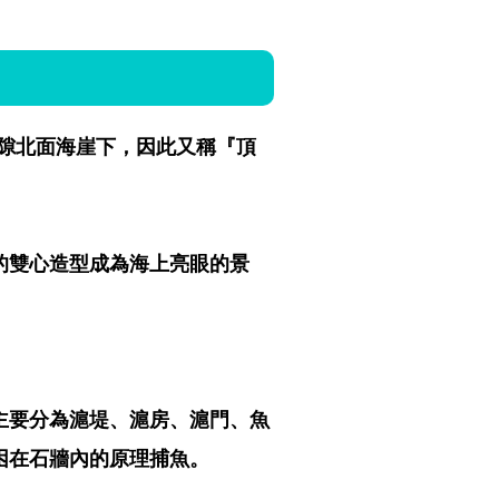
隙北面海崖下，因此又稱『頂
的雙心造型成為海上亮眼的景
主要分為滬堤、滬房、滬門、魚
困在石牆內的原理捕魚。