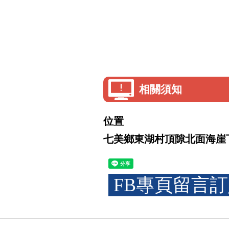
相關須知
位置
七美鄉東湖村頂隙北面海崖
FB專頁留言