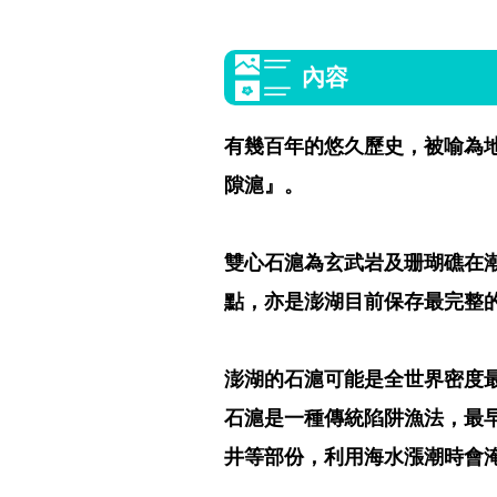
內容
有幾百年的悠久歷史，被喻為
隙滬』。
雙心石滬為玄武岩及珊瑚礁在
點，亦是澎湖目前保存最完整的
澎湖的石滬可能是全世界密度最
石滬是一種傳統陷阱漁法，最
井等部份，利用海水漲潮時會