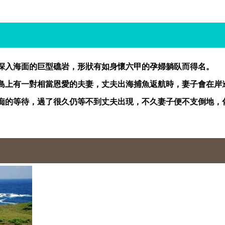
深入海面的巨型礁岩，形狀有如身懷六甲的孕婦躺臥而得名。
島上有一對相當恩愛的夫妻，丈夫出海捕魚返航時，妻子會在岸
痴的等待，過了很久仍等不到丈夫出現，不久妻子便不支倒地，