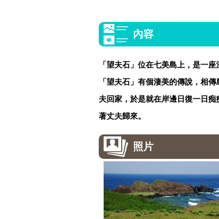
內容
「望夫石」位在七美島上，是一座
「望夫石」有個淒美的傳說，相傳
夫回家，於是就在岸邊日復一日痴
著丈夫歸來。
照片