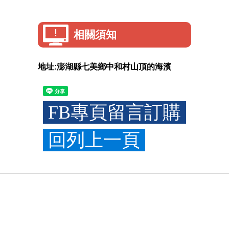
相關須知
地址:澎湖縣七美鄉中和村山頂的海濱
FB專頁留言訂購
回列上一頁