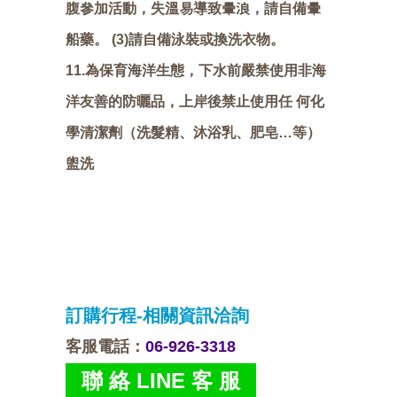
腹參加活動，失溫易導致暈浪，請自備暈
船藥。 (3)請自備泳裝或換洗衣物。
11.為保育海洋生態，下水前嚴禁使用非海
洋友善的防曬品，上岸後禁止使用任 何化
學清潔劑（洗髮精、沐浴乳、肥皂…等）
盥洗
訂購行程-相關資訊洽詢
客服電話
：
06-926-3318
聯 絡 LINE 客 服