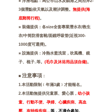
※ 浮潛地點：馬公市山水及鎖港之間沿岸2-
3個潛點依天氣以及潮汐調整。
無提供(海
底郵筒行程)
。
※ 裝備提供：各size全套專業潛水衣/救生
衣/中筒防滑套靴/面鏡呼吸管(近視300-
1000度可選擇)。
※ 設施提供：冷熱水盥洗室，吹風機、鏡
子、梳子..等。
(毛巾及沐浴用品須自備)
。
注意事項
■
：
1.本活動限制﹝年滿3歲﹞才能報名。
2.本活動無提供兒童票、愛心票，
幼小孩
童、行動不便、孕婦、心臟疾病、高血
壓、有特殊疾病…
等，不適合參加。