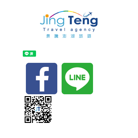
首
頁
關
於
最
景
新
訂
騰
消
購
布
息
行
袋
住
程
船
宿
自
票
代
由
自
代
訂
行
由
主
訂
單
行
打
景