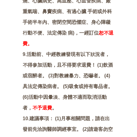
燒、心臟病史、高血壓、心血管疾病、嚴
重氣喘、鼻竇疾病、有過心臟 手術或外科
手術半年內、密閉空間恐懼症、身心障礙
行動不便、法定傳染 病)，一經訂位
恕不退
費。
9.活動前、中經教練發現有以下狀況者，
不得參加活動，且不得要求退費！ (1)飲酒
或宿醉者。 (3)對教練暴力、恐嚇者。 (4)
具法定傳染病者。 (5)吸食或持有毒品者。
(6)活動中因暈浪、身體不適而取消活動
者，
不予退費
。
10.建議事項： (1)月事相關問題，請在出
發前先洽詢醫師調經事宜。 (2)請遊客勿空