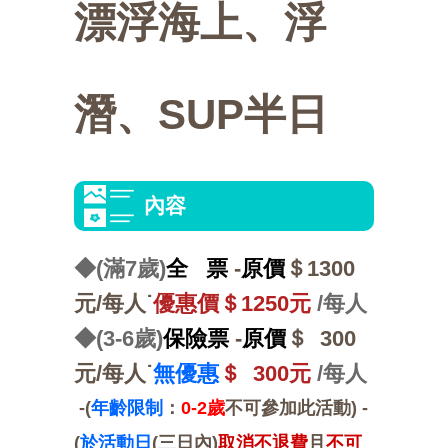
漂浮海上、浮
選
交
活
點
美
活
通
動
介
食
快
潛、SUP半日
動
攻
紹
推
速
會
略
薦
連
員
內容
結
中
區
心
◆(滿7歲)
全 票
-
原價
＄1300
元
/每人˙
優惠價
＄1250元
/每人
◆(3-6歲)
保險票
-
原價
＄ 300
元/每人˙
無優惠
＄ 300元
/每人
-(
年齡限制
：
0-2歲
不可參加此活動
)
-
(
於活動日
(三日內
)
取消不退費
且
不可