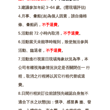
3.建議參加年紀 3~64 歲。(需現場評估)
4.月事、暈船(浪)為個人因素，請自備棉
條、暈船葯，
不予退費
。
5.活動前 72 小時內取消，
不予退費
。
6.活動當天未能準時報到，致使無法參與
活動、臨退者，
不予退費
。
7.活動進行視當日現埸海象狀況為準，本
公司有權視海象情況決定是否關閉任一 行
程，取消之行程將以其它行程代替或退
費。
8.日間行程於訂位前請預先確認自身無不
適合下水之狀態(如：懷孕、感冒鼻 塞、發