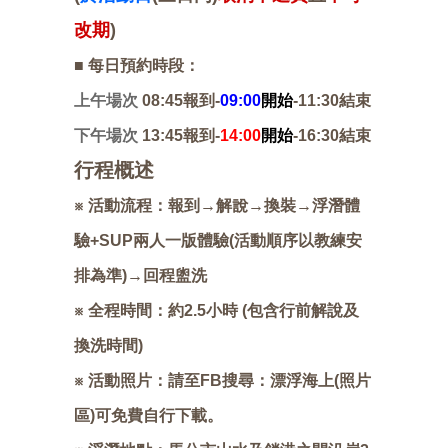
改期
)
■ 每日預約時段：
上午場次
08:45報到-
09:00
開始
-11:30結束
下午場次
13:45報到-
14:00
開始
-16:30結束
行程概述
※ 活動流程：報到→解說→換裝→浮潛體
驗+SUP兩人一版體驗(活動順序以教練安
排為準)→回程盥洗
※ 全程時間：約2.5小時 (包含行前解說及
換洗時間)
※ 活動照片：請至FB搜尋：漂浮海上(照片
區)可免費自行下載。