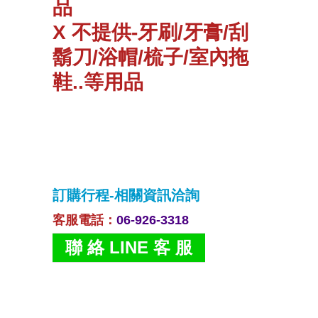
品
X 不提供-牙刷/牙膏/刮
鬍刀/浴帽/梳子/室內拖
鞋..等用品
訂購行程-相關資訊洽詢
客服電話
：
06-926-3318
聯 絡 LINE 客 服