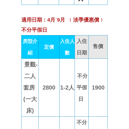
適用日期：4月˙9月 ﹝淡季優惠價﹞
不分平假日
房型介
入住人
入住
售價
定價
紹
數
日期
景觀-
二人
不分
套房
2800
1-2人
1900
平假
(一大
日
床)
不分