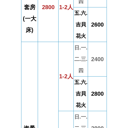
四
套
房
2800
1-2人
五.六.
(一大
2600
吉貝
床)
花火
日.一.
2400
二.三.
四
1-2人
五.六.
2800
吉貝
花火
日.一.