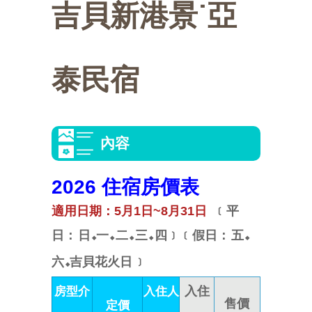
吉貝新港景˙亞
選
交
活
點
美
活
通
動
介
食
快
泰民宿
動
攻
紹
推
速
會
略
薦
連
員
內容
結
中
區
心
2026 住宿房價表
適用日期：5月1日~8月31日
﹝
平
日：
日
一
二
三
四
﹞﹝
假日：
五
◆
◆
◆
◆
◆
六
吉貝花火日
﹞
◆
房型介
入住人
入住
售價
定價