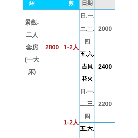
紹
數
日期
日.一.
景觀-
2000
二.三.
二人
四
套房
2800
1-2人
五.六.
(一大
2400
吉貝
床)
花火
日.一.
2200
二.三.
四
1-2人
五.六.