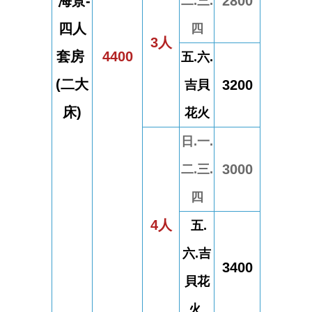
海景-
2800
二.三.
四人
四
3人
套
房
4400
五.六.
(二大
3200
吉貝
床)
花火
日.一.
3000
二.三.
四
4人
五.
六.吉
3400
貝花
火