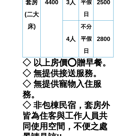
套
房
4400
3人
2500
平假
(二大
日
床)
不分
4人
2800
平假
日
◇ 以上房價⭕贈早餐。
◇ 無提供接送服務。
◇ 無提供寵物入住服
務。
◇ 非包棟民宿，套房外
皆為住客與工作人員共
同使用空間，不便之處