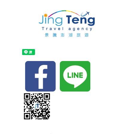
首
頁
關
於
最
景
新
訂
騰
消
購
布
息
行
袋
住
程
船
宿
自
票
代
由
自
代
訂
行
由
主
訂
單
行
打
景