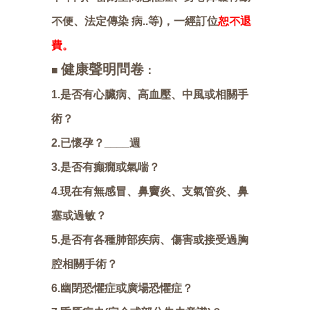
不便、法定傳染 病..等)，一經訂位
恕不退
費。
健康聲明問卷
■
：
1.是否有心臟病、高血壓、中風或相關手
術？
2.已懷孕？____週
3.是否有癲癇或氣喘？
4.現在有無感冒、鼻竇炎、支氣管炎、鼻
塞或過敏？
5.是否有各種肺部疾病、傷害或接受過胸
腔相關手術？
6.幽閉恐懼症或廣場恐懼症？