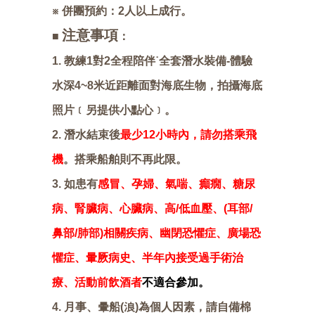
※ 併團預約：2人以上成行。
注意事項
■
：
1. 教練1對2全程陪伴˙全套潛水裝備-體驗
水深4~8米近距離面對海底生物，拍攝海底
照片﹝另提供小點心﹞。
2. 潛水結束後
最少12小時內，請勿搭乘飛
機
。搭乘船舶則不再此限。
3. 如患有
感冒、孕婦、氣喘、癲癇、糖尿
病、腎臟病、心臟病、高/低血壓、(耳部/
鼻部/肺部)相關疾病、幽閉恐懼症、廣場恐
懼症、暈厥病史、半年內接受過手術治
療、活動前飲酒者
不適合參加。
4. 月事、暈船(浪)為個人因素，請自備棉