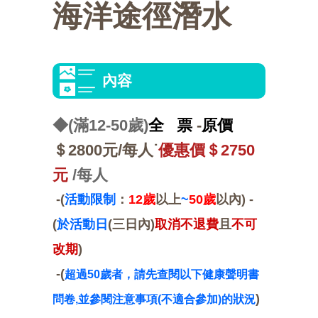
海洋途徑潛水
選
交
活
點
美
活
通
動
介
食
快
內容
動
攻
紹
推
速
會
略
薦
連
員
◆(滿12-50歲)
全 票
-
原價
＄2800元
/每人˙
優惠價
＄2750
結
中
元
/每人
區
心
-(
活動限制
：
12歲
以上
~
50歲
以內)
-
(
於活動日
(三日內
)
取消不退費
且
不可
改期
)
-(
超過50歲者，請先查閱以下健康聲明書
)
問卷,並參閱注意事項(不適合參加)的狀況