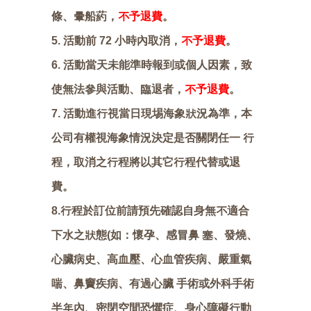
條、暈船葯，
不予退費
。
5. 活動前 72 小時內取消，
不予退費
。
6. 活動當天未能準時報到或個人因素，致
使無法參與活動、臨退者，
不予退費
。
7. 活動進行視當日現埸海象狀況為準，本
公司有權視海象情況決定是否關閉任一 行
程，取消之行程將以其它行程代替或退
費。
8.行程於訂位前請預先確認自身無不適合
下水之狀態(如：懷孕、感冒鼻 塞、發燒、
心臟病史、高血壓、心血管疾病、嚴重氣
喘、鼻竇疾病、有過心臟 手術或外科手術
半年內、密閉空間恐懼症、身心障礙行動