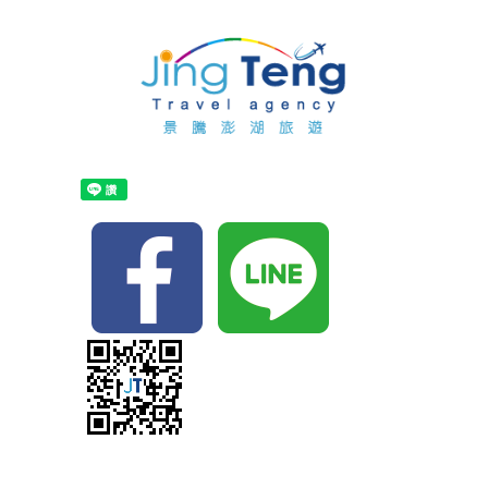
首
頁
關
於
最
景
新
訂
騰
消
購
布
息
行
袋
住
程
船
宿
自
票
代
由
自
代
訂
行
由
主
訂
單
行
打
景