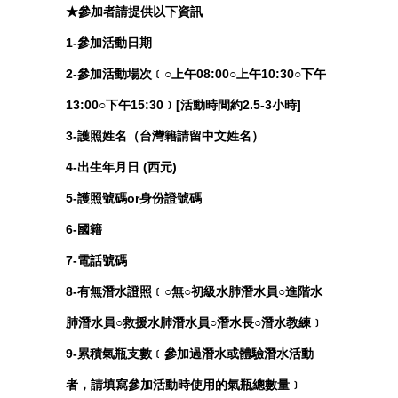
★
參加者請提供以下資訊
1-參加活動日期
2-參加活動場次﹝○上午08:00○上午10:30○下午
13:00○下午15:30﹞[活動時間約2.5-3小時]
3-護照姓名（台灣籍請留中文姓名）
4-出生年月日 (西元)
5-護照號碼or身份證號碼
6-國籍
7-電話號碼
8-有無潛水證照﹝○無○初級水肺潛水員○進階水
肺潛水員○救援水肺潛水員○潛水長○潛水教練﹞
9-累積氣瓶支數﹝參加過潛水或體驗潛水活動
者，請填寫參加活動時使用的氣瓶總數量﹞