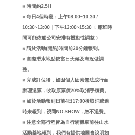
※ 時間約2.5H
※ 每日4個時段：上午08:00~10:30 /
10:30~13:00｜下午13:00~15:30
﹝船班時
間可能依船公司安排有機動性調整﹞
※ 請於活動(開船)時間前20分鐘報到。
※ 實際潛水地點依當日天候及海況做調
整。
※ 完成訂位後，如因個人因素無法成行而
辦理退票，收取原票價20%取消手續費。
※ 如於活動報到日前4日17:00後取消或逾
時未報到，視同NO SHOW，恕不退費。
※ 注意全部行程皆為自行騎機車前往山水
活動基地報到，我們有提供地圖會說明如