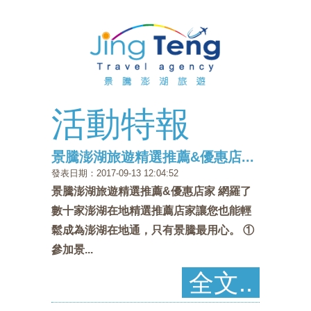
首
頁
關
於
最
景
新
訂
活動特報
騰
消
購
布
景騰澎湖旅遊精選推薦&優惠店...
息
行
袋
住
發表日期：2017-09-13 12:04:52
景騰澎湖旅遊精選推薦&優惠店家 網羅了
程
船
宿
自
數十家澎湖在地精選推薦店家讓您也能輕
鬆成為澎湖在地通，只有景騰最用心。 ①
票
代
由
自
參加景...
代
訂
行
由
主
全文..
訂
單
行
打
景