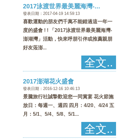
2017泳渡世界最美麗海灣-...
選
交
活
點
美
發表日期：2017-04-19 14:59:13
喜歡運動的朋友們千萬不能錯過這一年一
活
通
動
介
食
快
度的盛會 ! ! 「2017泳渡世界最美麗海灣-
動
攻
紹
推
速
會
澎湖灣」活動，快來呼朋引伴或推薦親朋
好友蒞澎...
略
薦
連
員
全文..
結
中
區
心
2017澎湖花火盛會
發表日期：2016-12-16 10:46:13
景騰旅行社誠摯歡迎您一同賞宴 花火節施
放日：每週一、週四 四月：4/20、4/24 五
月：5/1、5/4、5/8、5/1...
全文..