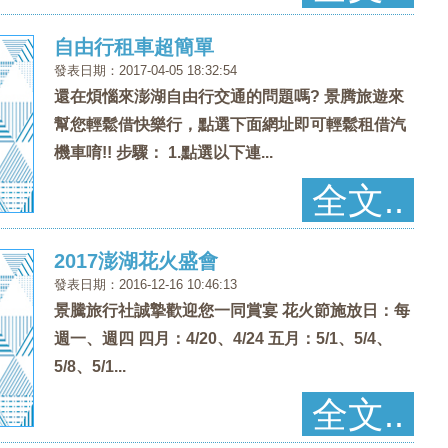
自由行租車超簡單
發表日期：2017-04-05 18:32:54
還在煩惱來澎湖自由行交通的問題嗎? 景腾旅遊來
幫您輕鬆借快樂行，點選下面網址即可輕鬆租借汽
機車唷!! 步驟： 1.點選以下連...
全文..
2017澎湖花火盛會
發表日期：2016-12-16 10:46:13
景騰旅行社誠摯歡迎您一同賞宴 花火節施放日：每
週一、週四 四月：4/20、4/24 五月：5/1、5/4、
5/8、5/1...
全文..