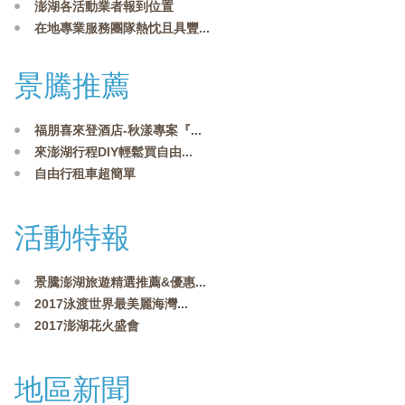
澎湖各活動業者報到位置
在地專業服務團隊熱忱且具豐...
景騰推薦
福朋喜來登酒店-秋漾專案『...
來澎湖行程DIY輕鬆買自由...
自由行租車超簡單
活動特報
景騰澎湖旅遊精選推薦&優惠...
2017泳渡世界最美麗海灣...
2017澎湖花火盛會
地區新聞