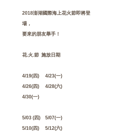
選
交
活
點
美
2018澎湖國際海上花火節即將登
活
通
動
介
食
快
場，
要來的朋友舉手！
動
攻
紹
推
速
會
略
薦
連
員
花.火.節 施放日期
結
中
4/19(四) 4/23(一)
區
心
4/26(四) 4/28(六)
4/30(一)
5/03 (四) 5/07(一)
5/10(四) 5/12(六)