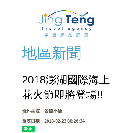
首
頁
關
於
最
景
新
訂
地區新聞
騰
消
購
布
息
行
袋
住
2018澎湖國際海上
程
船
宿
自
花火節即將登場!!
票
代
由
自
資料來源：景騰小編
代
訂
行
由
主
發表日期：2018-02-23 00:28:34
訂
單
行
打
景